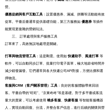
營。
優惠促銷與客戶互動工具
：設置優惠券、滿減、拼團等活動能有效
促單。平臺后臺通常提供基礎功能，第三方服務如
優惠券
等插件
能實現更復雜的營銷玩法。
三、 訂單處理與客戶服務工具
訂單來了，高效無誤地處理是關鍵。
打單與物流管理工具
：這是剛需。使用如
快遞助手
、
風速打單
等
軟件，可以自動同步訂單、批量打印電子面單，極大地節省時間并
減少錯發漏發。它們通常與各大快遞公司API對接，方便比價和選
擇物流。
客服與CRM（客戶關系管理）工具
：良好的客服體驗帶來回頭
客。平臺自帶的“旺旺”、“京東咚咚”等是基礎。對于多平臺或客流
量大的賣家，可以考慮使用
曉多客服
、
快麥客服
等智能客服機器
人，實現自動回復、分流，并整合客戶信息，進行后續的關懷與營