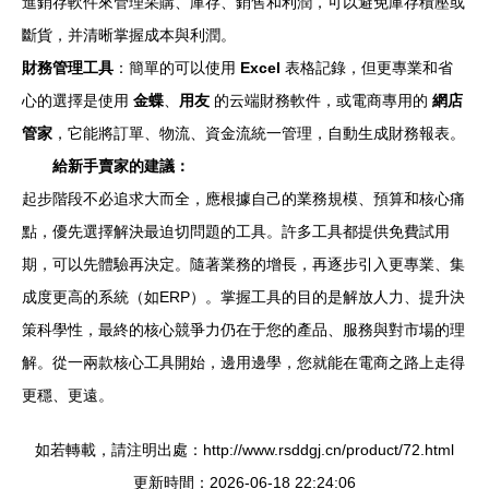
進銷存軟件來管理采購、庫存、銷售和利潤，可以避免庫存積壓或
斷貨，并清晰掌握成本與利潤。
財務管理工具
：簡單的可以使用
Excel
表格記錄，但更專業和省
心的選擇是使用
金蝶
、
用友
的云端財務軟件，或電商專用的
網店
管家
，它能將訂單、物流、資金流統一管理，自動生成財務報表。
給新手賣家的建議：
起步階段不必追求大而全，應根據自己的業務規模、預算和核心痛
點，優先選擇解決最迫切問題的工具。許多工具都提供免費試用
期，可以先體驗再決定。隨著業務的增長，再逐步引入更專業、集
成度更高的系統（如ERP）。掌握工具的目的是解放人力、提升決
策科學性，最終的核心競爭力仍在于您的產品、服務與對市場的理
解。從一兩款核心工具開始，邊用邊學，您就能在電商之路上走得
更穩、更遠。
如若轉載，請注明出處：http://www.rsddgj.cn/product/72.html
更新時間：2026-06-18 22:24:06