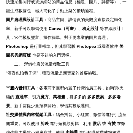
快速采集同行或貨源網站的商品信息（標題、圖片、詳情等），一
鍵生成數據包，極大簡化了手動上架的繁瑣過程。
圖片處理與設計工具
：商品主圖、詳情頁的美觀度直接決定轉化
率。新手可以學習使用
Canva（可畫）
、
稿定設計
等在線設計工
具，它們模板豐富、操作簡單。對于更專業的圖片處理，
Photoshop
是行業標準，但其學習版
Photopea
或國產軟件
美
圖秀秀網頁版
也是不錯的入門選擇。
二、 營銷推廣與流量獲取工具
“酒香也怕巷子深”，獲取流量是新賣家的首要挑戰。
平臺內營銷工具
：各電商平臺都內置了付費推廣工具，如淘寶/天
貓的
直通車
、
引力魔方
、
萬相臺
，拼多多的
多多搜索
、
多多場
景
。新手需從少量預算開始，學習其投放邏輯。
社交媒體與內容營銷工具
：結合抖音、小紅書、微信等進行引流至
關重要。可以使用
剪映
進行短視頻剪輯，利用
微店
或
有贊
在微
信生態內搭建小程序商城，使用
小鵝通
進行知識付費或粉絲運