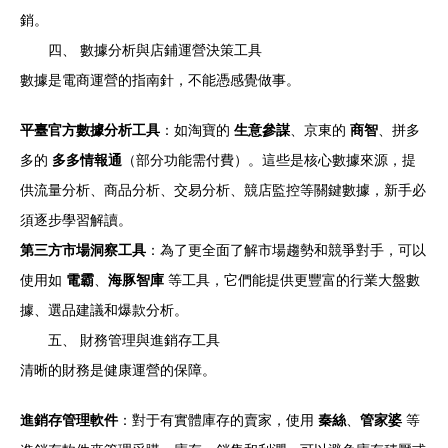
銷。
四、 數據分析與店鋪運營決策工具
數據是電商運營的指南針，不能憑感覺做事。
平臺官方數據分析工具
：如淘寶的
生意參謀
、京東的
商智
、拼多
多的
多多情報通
（部分功能需付費）。這些是核心數據來源，提
供流量分析、商品分析、交易分析、競店監控等關鍵數據，新手必
須逐步學習解讀。
第三方市場洞察工具
：為了更全面了解市場趨勢和競爭對手，可以
使用如
電霸
、
海豚智庫
等工具，它們能提供更豐富的行業大盤數
據、選品建議和爆款分析。
五、 財務管理與進銷存工具
清晰的財務是健康運營的保障。
進銷存管理軟件
：對于有實體庫存的賣家，使用
秦絲
、
管家婆
等